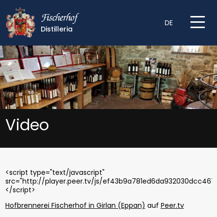
DE
Distilleria
Video
<script type="text/javascript"
src="http://player.peer.tv/js/ef43b9a781ed6da932030dcc467
</script>
Hofbrennerei Fischerhof in Girlan (Eppan)
auf
Peer.tv