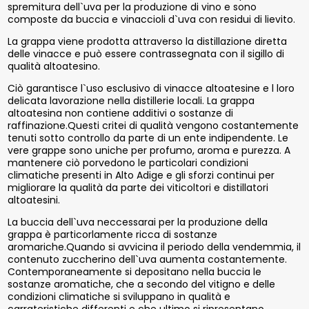
spremitura dell`uva per la produzione di vino e sono
composte da buccia e vinaccioli d`uva con residui di lievito.
La grappa viene prodotta attraverso la distillazione diretta
delle vinacce e può essere contrassegnata con il sigillo di
qualità altoatesino.
Ciò garantisce l`uso esclusivo di vinacce altoatesine e l loro
delicata lavorazione nella distillerie locali. La grappa
altoatesina non contiene additivi o sostanze di
raffinazione.Questi critei di qualità vengono costantemente
tenuti sotto controllo da parte di un ente indipendente. Le
vere grappe sono uniche per profumo, aroma e purezza. A
mantenere ciò porvedono le particolari condizioni
climatiche presenti in Alto Adige e gli sforzi continui per
migliorare la qualità da parte dei viticoltori e distillatori
altoatesini.
La buccia dell`uva neccessarai per la produzione della
grappa è particorlamente ricca di sostanze
aromariche.Quando si avvicina il periodo della vendemmia, il
contenuto zuccherino dell`uva aumenta costantemente.
Contemporaneamente si depositano nella buccia le
sostanze aromatiche, che a secondo del vitigno e delle
condizioni climatiche si sviluppano in qualità e