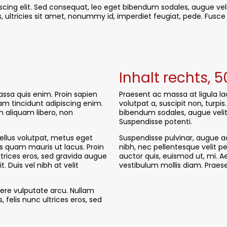
cing elit. Sed consequat, leo eget bibendum sodales, augue veli
, ultricies sit amet, nonummy id, imperdiet feugiat, pede. Fus
Inhalt rechts, 
assa quis enim. Proin sapien
Praesent ac massa at ligula lao
lam tincidunt adipiscing enim.
volutpat a, suscipit non, turp
m aliquam libero, non
bibendum sodales, augue velit
Suspendisse potenti.
sellus volutpat, metus eget
Suspendisse pulvinar, augue 
as quam mauris ut lacus. Proin
nibh, nec pellentesque velit p
ltrices eros, sed gravida augue
auctor quis, euismod ut, mi. 
. Duis vel nibh at velit
vestibulum mollis diam. Prae
ere vulputate arcu. Nullam
, felis nunc ultrices eros, sed