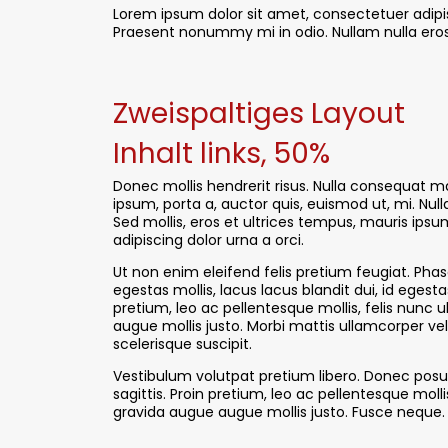
Lorem ipsum dolor sit amet, consectetuer adipis
Praesent nonummy mi in odio. Nullam nulla eros
Zweispaltiges Layout
Inhalt links, 50%
Donec mollis hendrerit risus. Nulla consequat m
ipsum, porta a, auctor quis, euismod ut, mi. Nul
Sed mollis, eros et ultrices tempus, mauris ipsu
adipiscing dolor urna a orci.
Ut non enim eleifend felis pretium feugiat. Pha
egestas mollis, lacus lacus blandit dui, id egest
pretium, leo ac pellentesque mollis, felis nunc u
augue mollis justo. Morbi mattis ullamcorper velit
scelerisque suscipit.
Vestibulum volutpat pretium libero. Donec posu
sagittis. Proin pretium, leo ac pellentesque mollis
gravida augue augue mollis justo. Fusce neque.