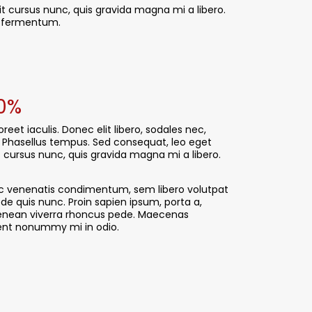
t cursus nunc, quis gravida magna mi a libero.
ce fermentum.
50%
reet iaculis. Donec elit libero, sodales nec,
is. Phasellus tempus. Sed consequat, leo eget
 cursus nunc, quis gravida magna mi a libero.
ac venenatis condimentum, sem libero volutpat
ede quis nunc. Proin sapien ipsum, porta a,
Aenean viverra rhoncus pede. Maecenas
sent nonummy mi in odio.